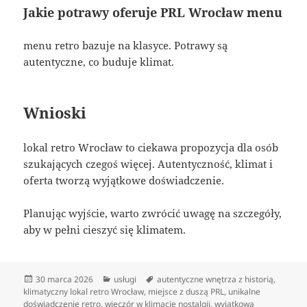
Jakie potrawy oferuje PRL Wrocław menu
menu retro bazuje na klasyce. Potrawy są
autentyczne, co buduje klimat.
Wnioski
lokal retro Wrocław to ciekawa propozycja dla osób
szukających czegoś więcej. Autentyczność, klimat i
oferta tworzą wyjątkowe doświadczenie.
Planując wyjście, warto zwrócić uwagę na szczegóły,
aby w pełni cieszyć się klimatem.
Data
Kategorie
Tagi
30 marca 2026
usługi
autentyczne wnętrza z historią
,
publikacji
klimatyczny lokal retro Wrocław
,
miejsce z duszą PRL
,
unikalne
doświadczenie retro
,
wieczór w klimacie nostalgii
,
wyjątkowa