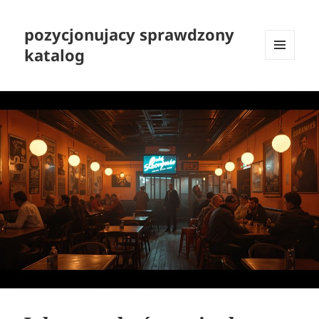
pozycjonujacy sprawdzony
katalog
MENU
I
WIDGETY