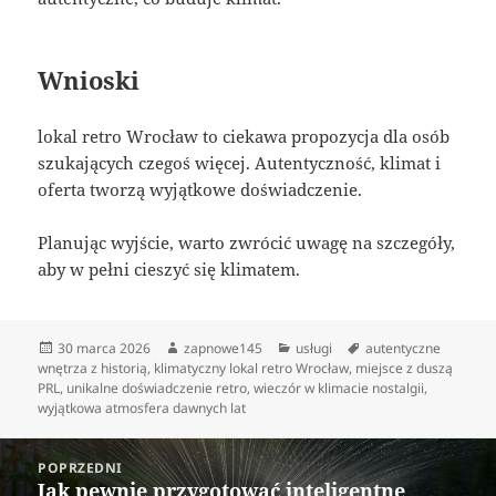
Wnioski
lokal retro Wrocław to ciekawa propozycja dla osób
szukających czegoś więcej. Autentyczność, klimat i
oferta tworzą wyjątkowe doświadczenie.
Planując wyjście, warto zwrócić uwagę na szczegóły,
aby w pełni cieszyć się klimatem.
Data
Autor
Kategorie
Tagi
30 marca 2026
zapnowe145
usługi
autentyczne
publikacji
wnętrza z historią
,
klimatyczny lokal retro Wrocław
,
miejsce z duszą
PRL
,
unikalne doświadczenie retro
,
wieczór w klimacie nostalgii
,
wyjątkowa atmosfera dawnych lat
Nawigacja
POPRZEDNI
wpisu
Jak pewnie przygotować inteligentne
Poprzedni