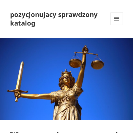
pozycjonujacy sprawdzony
katalog
MENU
I
WIDGETY