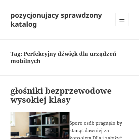
pozycjonujacy sprawdzony
katalog
MENU
I
WIDGETY
Tag:
Perfekcyjny dźwięk dla urządzeń
mobilnych
głośniki bezprzewodowe
wysokiej klasy
Sporo osób pragnęło by
stanąć dawniej za
konsoletą DJ’a i założyć