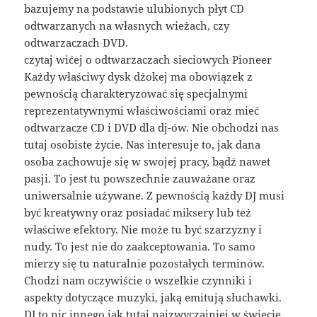
bazujemy na podstawie ulubionych płyt CD
odtwarzanych na własnych wieżach, czy
odtwarzaczach DVD.
czytaj wićej o odtwarzaczach sieciowych Pioneer
Każdy właściwy dysk dżokej ma obowiązek z
pewnością charakteryzować się specjalnymi
reprezentatywnymi właściwościami oraz mieć
odtwarzacze CD i DVD dla dj-ów. Nie obchodzi nas
tutaj osobiste życie. Nas interesuje to, jak dana
osoba zachowuje się w swojej pracy, bądź nawet
pasji. To jest tu powszechnie zauważane oraz
uniwersalnie używane. Z pewnością każdy DJ musi
być kreatywny oraz posiadać miksery lub też
właściwe efektory. Nie może tu być szarzyzny i
nudy. To jest nie do zaakceptowania. To samo
mierzy się tu naturalnie pozostałych terminów.
Chodzi nam oczywiście o wszelkie czynniki i
aspekty dotyczące muzyki, jaką emitują słuchawki.
DJ to nic innego jak tutaj najzwyczajniej w świecie