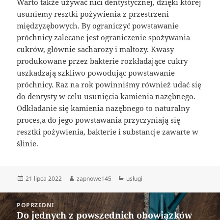
Warto także używać nici dentystycznej, dzięki której
usuniemy resztki pożywienia z przestrzeni
międzyzębowych. By ograniczyć powstawanie
próchnicy zalecane jest ograniczenie spożywania
cukrów, głównie sacharozy i maltozy. Kwasy
produkowane przez bakterie rozkładające cukry
uszkadzają szkliwo powodując powstawanie
próchnicy. Raz na rok powinniśmy również udać się
do dentysty w celu usunięcia kamienia nazębnego.
Odkładanie się kamienia nazębnego to naturalny
proces,a do jego powstawania przyczyniają się
resztki pożywienia, bakterie i substancje zawarte w
ślinie.
Data
Autor
Kategorie
21 lipca 2022
zapnowe145
usługi
publikacji
Nawigacja
POPRZEDNI
wpisu
Do jednych z powszednich obowiązków
Poprzedni