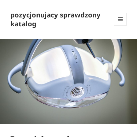
pozycjonujacy sprawdzony
katalog
MENU
I
WIDGETY