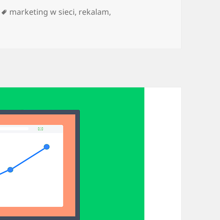
Tagi
marketing w sieci
,
rekalam
,