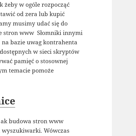
k żeby w ogóle rozpocząć
tawić od zera lub kupić
 mamy musimy udać się do
nie stron www Słomniki innymi
 na bazie uwag kontrahenta
 dostępnych w sieci skryptów
ywać pamięć o stosownej
 tym temacie pomoże
ice
h jak budowa stron www
m wyszukiwarki. Wówczas