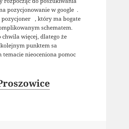
y rozpocząć do poszukiwania
 ma pozycjonowanie w google .
j: pozycjoner , który ma bogate
 skomplikowanym schematem.
 chwila więcej, dlatego że
. kolejnym punktem sa
 temacie nieoceniona pomoc
 Proszowice