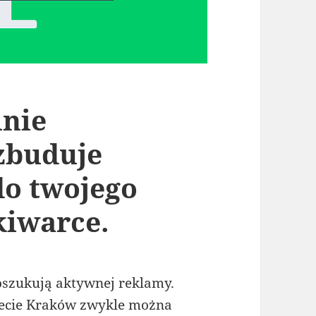
inie
zbuduje
do twojego
kiwarce.
szukują aktywnej reklamy.
rnecie Kraków zwykle można